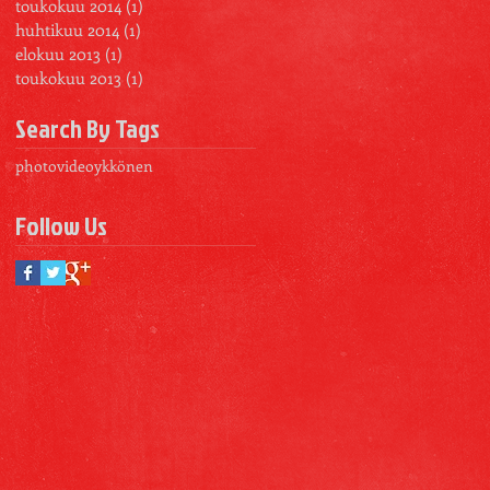
toukokuu 2014
(1)
1 päivitys
huhtikuu 2014
(1)
1 päivitys
elokuu 2013
(1)
1 päivitys
toukokuu 2013
(1)
1 päivitys
Search By Tags
photo
video
ykkönen
Follow Us