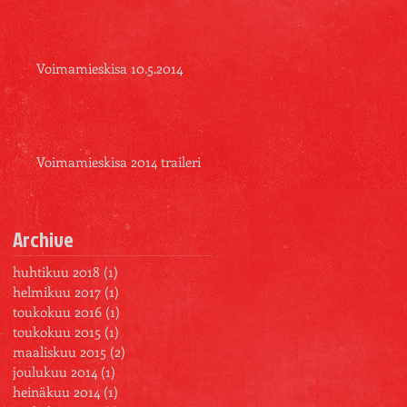
Voimamieskisa 10.5.2014
Voimamieskisa 2014 traileri
Archive
huhtikuu 2018
(1)
1 päivitys
helmikuu 2017
(1)
1 päivitys
toukokuu 2016
(1)
1 päivitys
toukokuu 2015
(1)
1 päivitys
maaliskuu 2015
(2)
2 päivitystä
joulukuu 2014
(1)
1 päivitys
heinäkuu 2014
(1)
1 päivitys