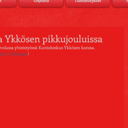
t
Ohjelma
Tuntiselitykset
 Ykkösen pikkujouluissa
olassa yhteistyössä Kuntokeskus Ykkösen kanssa. 
ilua Ykkösessä
! 