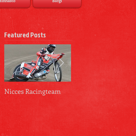
Hinnasto
Blogi
Featured Posts
Nicces Racingteam
Tiimitreenit
Ykkösellä