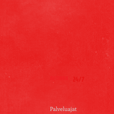
AVOINNA
24/7
Palveluajat