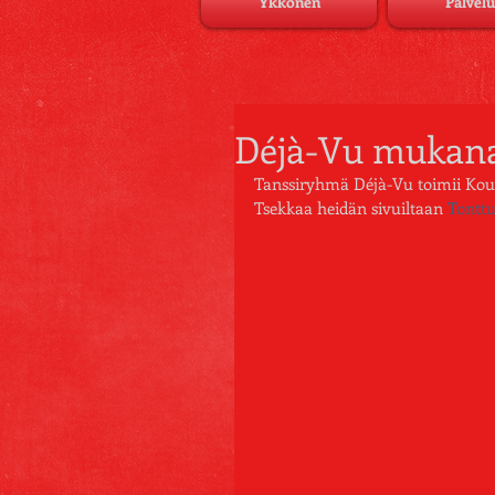
Ykkönen
Palvelu
Déjà-Vu mukana
Tanssiryhmä Déjà-Vu toimii Kouv
Tsekkaa heidän sivuiltaan 
Tonttu