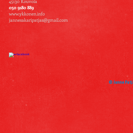
45130 Kouvola
050 9180 889
www.ykkonen.info
jannesakaripatjas@gmail.com
© Janne Patj