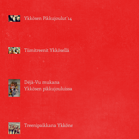
Ykkösen Pikkujoulut´14
Tiimitreenit Ykkösellä
Déjà-Vu mukana
Ykkösen pikkujouluissa
Treenipaikkana Ykkönen