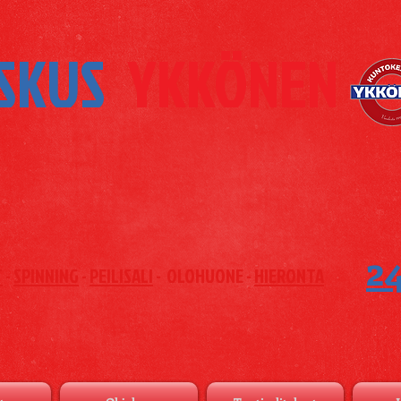
SKUS
YKKÖNEN
2
T
-
SPINNING
-
PEILISALI
- OLOHUONE -
HIERONTA