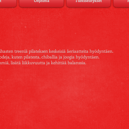
t
Ohjelma
Tuntiselitykset
hasten treeniä pilateksen keskeisiä åeriaatteita hyödyntäen.
eja, kuten pilatesta, chiballia ja joogia hyödyntäen.
miä, lisätä liikkuvuutta ja kehittää balanssia.