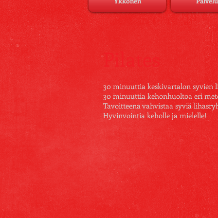
Ykkönen
Palvelu
Pilates
30 minuuttia keskivartalon syvien li
30 minuuttia kehonhuoltoa eri metod
Tavoitteena vahvistaa syviä lihasryh
Hyvinvointia keholle ja mielelle!