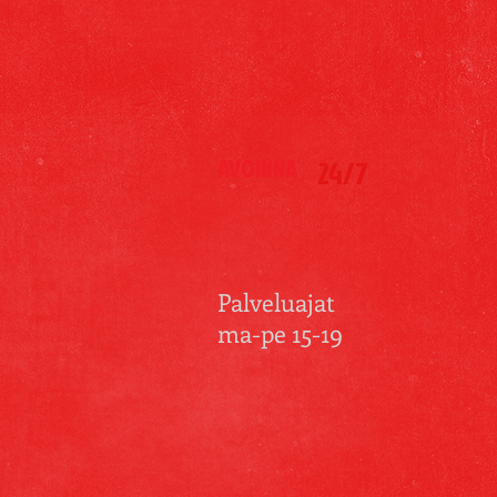
AVOINNA
24/7
Palveluajat
ma-pe 15-19