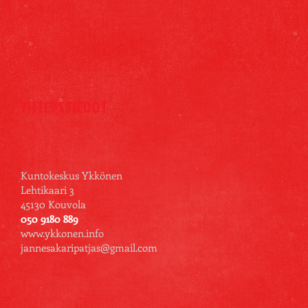
YHTEYSTIEDOT
Kuntokeskus Ykkönen
Lehtikaari 3
45130 Kouvola
050 9180 889
www.ykkonen.info
jannesakaripatjas@gmail.com