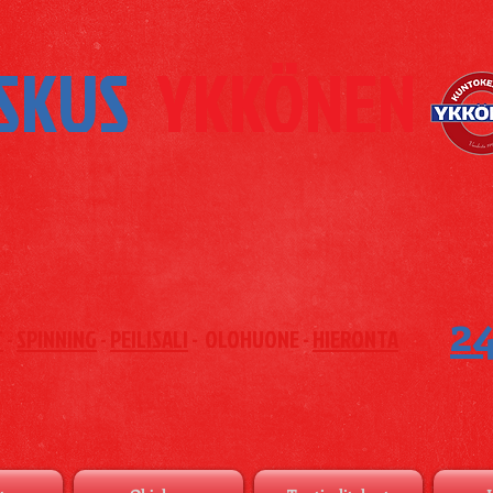
SKUS
YKKÖNEN
2
T
-
SPINNING
-
PEILISALI
- OLOHUONE -
HIERONTA