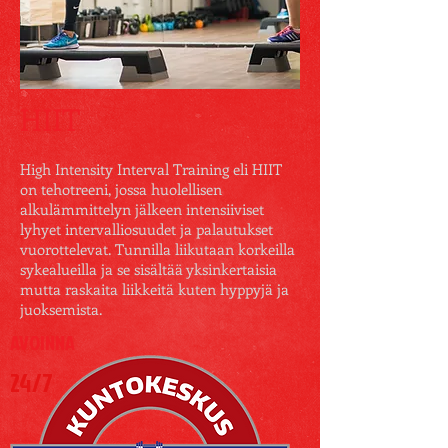
HIIT
High Intensity Interval Training eli HIIT
on tehotreeni, jossa huolellisen
alkulämmittelyn jälkeen intensiiviset
lyhyet intervalliosuudet ja palautukset
vuorottelevat. Tunnilla liikutaan korkeilla
sykealueilla ja se sisältää yksinkertaisia
mutta raskaita liikkeitä kuten hyppyjä ja
juoksemista.
AVOINNA
24/7