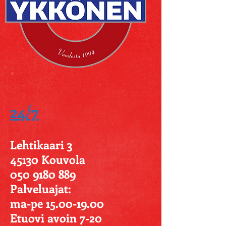
24/7
Lehtikaari 3
45130 Kouvola
050 9180 889
Palveluajat:
ma-pe 15.00-19.00
Etuovi avoin 7-20