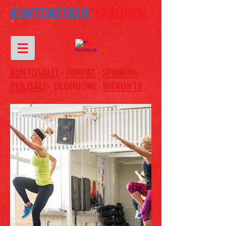
KUNTOKESKUS
YKKÖNEN
KUNTOSALIT
-
JUMPAT
-
SPINNING
-
PEILISALI
- OLOHUONE -
HIERONTA