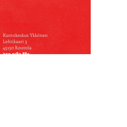
YHTEYSTIEDOT
Kuntokeskus Ykkönen
Lehtikaari 3
45130 Kouvola
050 9180 889
www.ykkonen.info
jannesakaripatjas@gmail.com