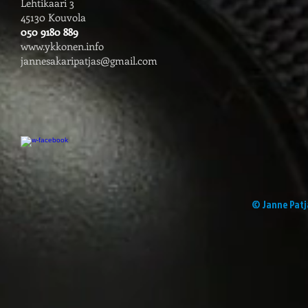
Lehtikaari 3
45130 Kouvola
050 9180 889
www.ykkonen.info
jannesakaripatjas@gmail.com
© Janne Patj