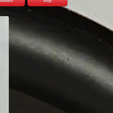
Hinnasto
Blogi