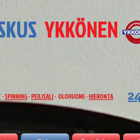
SKUS
YKKÖNEN
2
T
-
SPINNING
-
PEILISALI
- OLOHUONE -
HIERONTA