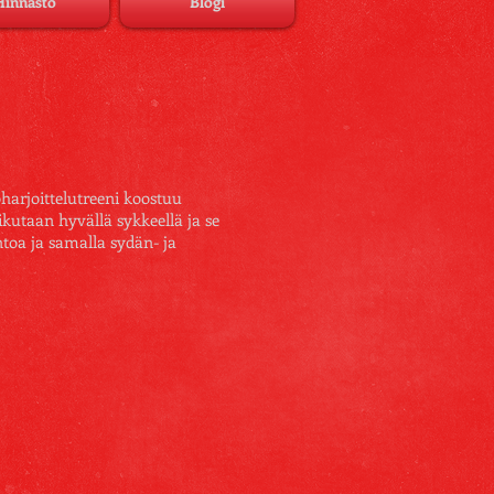
Hinnasto
Blogi
oharjoittelutreeni
koostuu
iikutaan hyvällä sykkeellä ja se
ntoa ja samalla sydän- ja