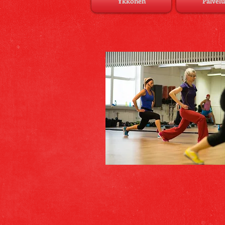
Ykkönen
Palvelu