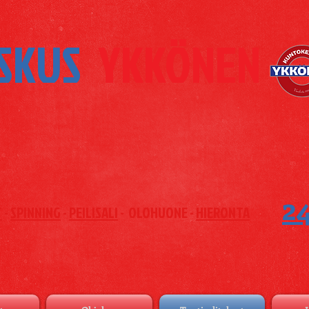
SKUS
YKKÖNEN
2
T
-
SPINNING
-
PEILISALI
- OLOHUONE -
HIERONTA