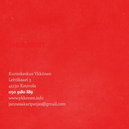
YHTEYSTIEDOT
Kuntokeskus Ykkönen
Lehtikaari 3
45130 Kouvola
050 9180 889
www.ykkonen.info
jannesakaripatjas@gmail.com