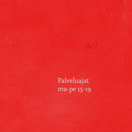
AVOINNA
24/7
Palveluajat
ma-pe 15-19