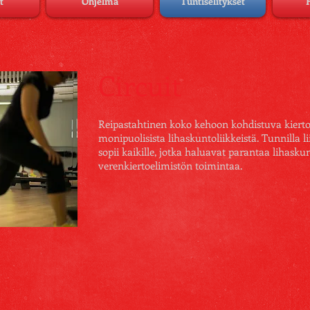
t
Ohjelma
Tuntiselitykset
Circuit
Reipastahtinen koko kehoon kohdistuva
kiert
monipuolisista lihaskuntoliikkeistä. Tunnilla l
sopii kaikille, jotka haluavat parantaa lihasku
verenkiertoelimistön toimintaa.