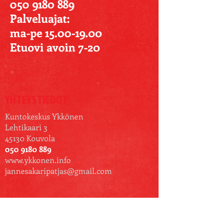
050 9180 889
Palveluajat:
ma-pe 15.00-19.00
Etuovi avoin 7-20
YHTEYSTIEDOT
Kuntokeskus Ykkönen
Lehtikaari 3
45130 Kouvola
050 9180 889
www.ykkonen.info
jannesakaripatjas@gmail.com