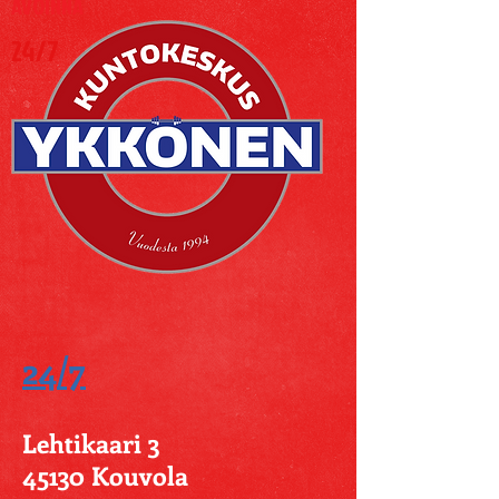
AVOINNA
24/7
24/7
Lehtikaari 3
45130 Kouvola