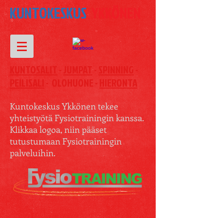
KUNTOKESKUS
YKKÖNEN
KUNTOSALIT
-
JUMPAT
-
SPINNING
-
PEILISALI
- OLOHUONE -
HIERONTA
Kuntokeskus Ykkönen tekee
yhteistyötä Fysiotrainingin kanssa.
Klikkaa logoa, niin pääset
tutustumaan Fysiotrainingin
palveluihin.