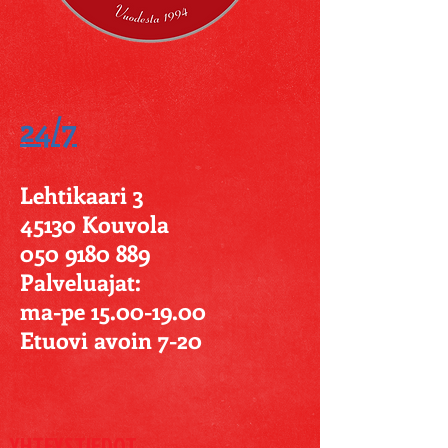
24/7
Lehtikaari 3
45130 Kouvola
050 9180 889
Palveluajat:
ma-pe 15.00-19.00
Etuovi avoin 7-20
YHTEYSTIEDOT