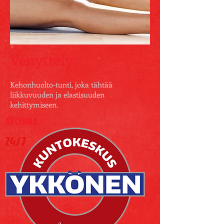
Venyttely
Kehonhuolto-tunti, joka tähtää
liikkuvuuden ja elastisuuden
kehittymiseen.
AVOINNA
24/7