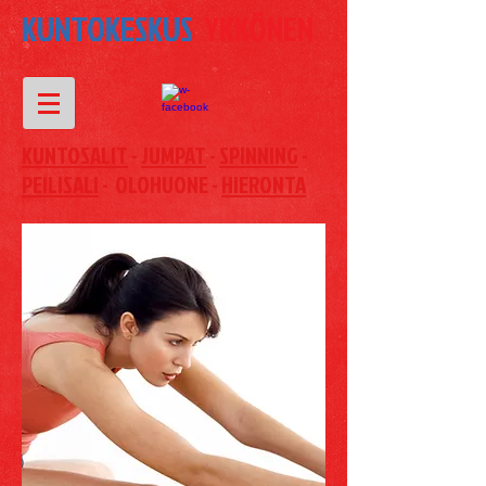
KUNTOKESKUS
YKKÖNEN
KUNTOSALIT
-
JUMPAT
-
SPINNING
-
PEILISALI
- OLOHUONE -
HIERONTA