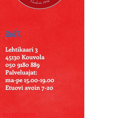
24/7
Lehtikaari 3
45130 Kouvola
050 9180 889
Palveluajat:
ma-pe 15.00-19.00
Etuovi avoin 7-20
YHTEYSTIEDOT