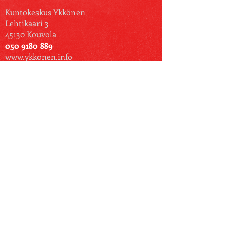
Kuntokeskus Ykkönen
Lehtikaari 3
45130 Kouvola
050 9180 889
www.ykkonen.info
jannesakaripatjas@gmail.com