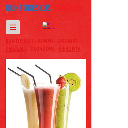
KUNTOKESKUS
YKKÖNEN
KUNTOSALIT
-
JUMPAT
-
SPINNING
-
PEILISALI
- OLOHUONE -
HIERONTA