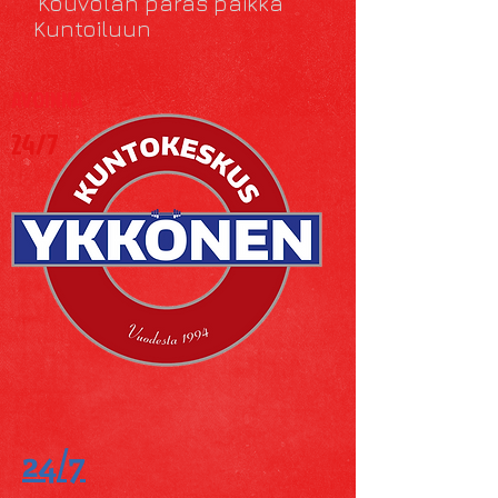
Kouvolan paras paikka
Kuntoiluun
AVOINNA
24/7
24/7