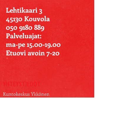
Lehtikaari 3
45130 Kouvola
050 9180 889
Palveluajat:
ma-pe 15.00-19.00
Etuovi avoin 7-20
YHTEYSTIEDOT
Kuntokeskus Ykkönen
Lehtikaari 3
45130 Kouvola
050 9180 889
www.ykkonen.info
jannesakaripatjas@gmail.com