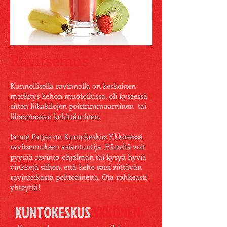
Ravitsemus
Kunnollisella ravinnolla on keskeinen
merkitys kehon muotoilussa, oli kyseessä
sitten liikakilojen poistrimmaaminen tai
lihasmassan kehittäminen.
Janne Patjas on Kuntokeskus Ykkösessä
ravitsemuksen asiantuntija. Häneltä voit
pyytää ravinto-ohjelman tai kysyä hyviä
vinkkejä siihen, että keho saisi riittävän
ravinteikasta polttoainetta. Ota rohkeasti
yhteyttä!
KUNTOKESKUS
YKKÖNEN