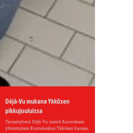
Déjà-Vu mukana Ykkösen
pikkujouluissa